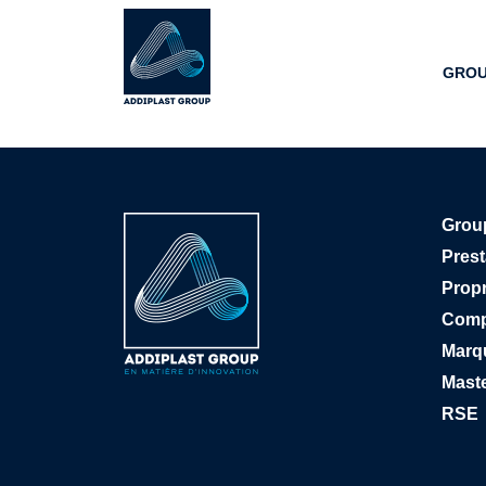
GROU
Grou
Prest
Propr
Com
Marq
Mast
RSE